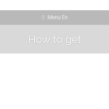
Menu En
How to get
Para visitar la hermosa costa del Pacifico
Oaxaqueño y Villa Mykonos tiene usted
diferentes opciones de traslado, por vía área
o vía terrestre. Aquí les mencionamos
algunas de las alternativas para su viaje.